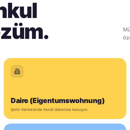
nkul
özüm.
Mü
öz
Daire (Eigentumswohnung)
Şehir merkezinde kendi dairenize kavuşun.