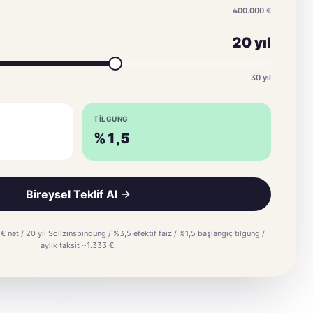
400.000
€
20
yıl
30
yıl
TILGUNG
%1,5
Bireysel Teklif Al
 net / 20 yıl Sollzinsbindung / %3,5 efektif faiz / %1,5 başlangıç tilgung /
aylık taksit ~1.333 €.