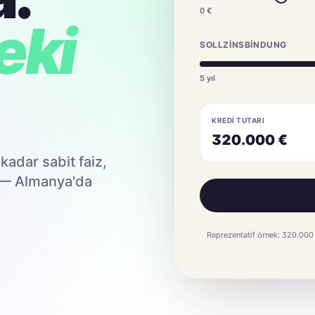
0 €
eki
SOLLZINSBINDUNG
5
yıl
KREDI TUTARI
320.000
€
kadar sabit faiz,
k — Almanya'da
Reprezentatif örnek: 320.000 €