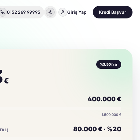
0152 269 99995
Giriş Yap
Kredi Başvur
%3,50
faiz
3
€
400.000
€
1.500.000 €
80.000
€ ·
%20
TAL)