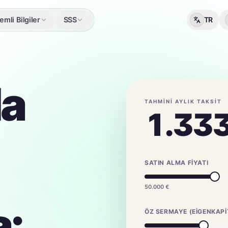
mli Bilgiler
SSS
TR
da
TAHMINI AYLIK TAKSIT
1.33
SATIN ALMA FIYATI
50.000 €
:
ÖZ SERMAYE (EIGENKAPI