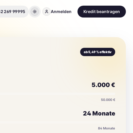
52 269 99995
Anmelden
Kredit beantragen
ab 5,49 % effektiv
5.000
€
50.000 €
24
Monate
84
Monate