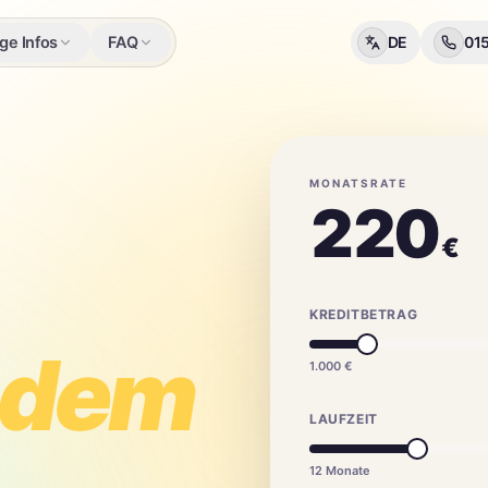
ge Infos
FAQ
DE
01
MONATSRATE
220
€
KREDITBETRAG
f dem
1.000 €
LAUFZEIT
12
Monate