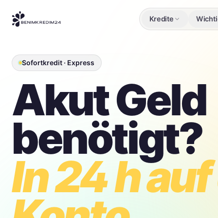
Kredite
Wichti
Sofortkredit · Express
Akut Geld
benötigt?
In 24 h au
Konto.