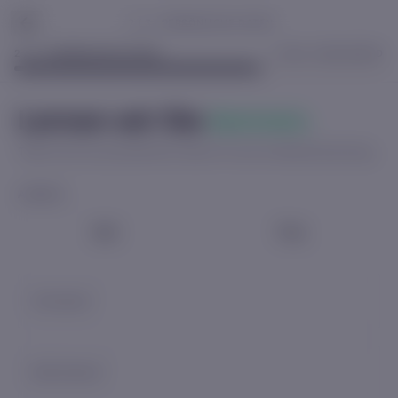
2 / 3 · PERSÖNLICHE DATEN
2
/
3
·
PERSÖNLICHE DATEN
~3 MIN. VERBLEIBEND
Lernen wir Sie
kennen.
Teilen Sie Ihre persönlichen Daten für den Kreditkartenantrag.
ANREDE
Herr
Frau
Vorname
*
Nachname
*