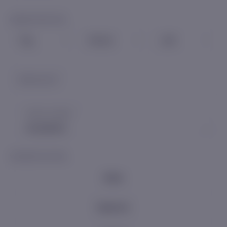
GEBURTSDATUM
Tag
Monat
Jahr
Geburtsort
*
ANZAHL KINDER
*
Auswählen
WOHNSITUATION
Miete
Eigentum