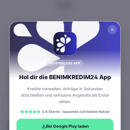
Mietfrei
FAMILIENSTAND
*
Auswählen
STAATSANGEHÖRIGKEIT
*
Auswählen
KOSTENLOSE APP
Hol dir die BENIMKREDIM24 App
Postleitzahl (PLZ)
*
Kredite verwalten, Anträge in Sekunden
abschließen und exklusive Angebote als Erster
DSGVO-konform.
Ihre Daten werden SSL-verschlüsselt übertragen und
sehen.
nur zur Angebotsberechnung an Partnerbanken weitergegeben. Ohne
Ihre Zustimmung erfolgt keine Weitergabe an Dritte.
4,8 Sterne · tausende zufriedene Nutzer
SCHUFA-neutral.
Die Anfrage beeinflusst Ihre Bonität nicht
Bei Google Play laden
· Kostenlos · Unverbindlich