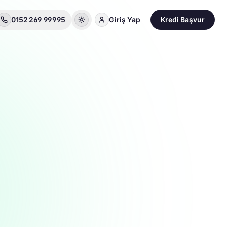
0152 269 99995
Giriş Yap
Kredi Başvur