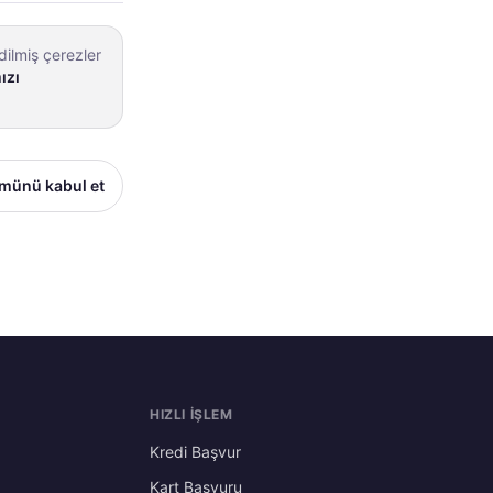
dilmiş çerezler
ızı
münü kabul et
HIZLI İŞLEM
Kredi Başvur
Kart Başvuru