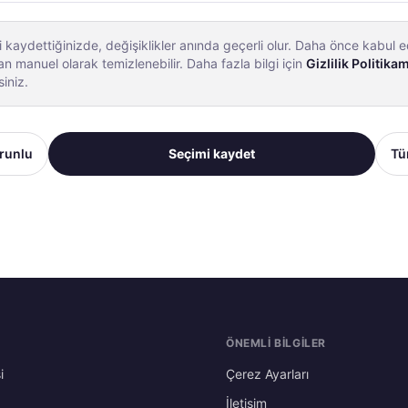
zi kaydettiğinizde, değişiklikler anında geçerli olur. Daha önce kabul e
an manuel olarak temizlenebilir. Daha fazla bilgi için
Gizlilik Politikam
siniz.
runlu
Seçimi kaydet
Tü
ÖNEMLI BILGILER
i
Çerez Ayarları
İletişim