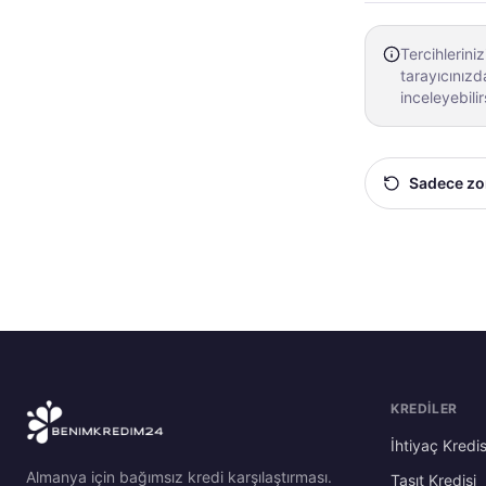
Tercihlerini
tarayıcınızd
inceleyebilir
Sadece zo
KREDILER
İhtiyaç Kredis
Almanya için bağımsız kredi karşılaştırması.
Taşıt Kredisi