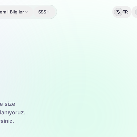
mli Bilgiler
SSS
TR
e size
llanıyoruz.
siniz.