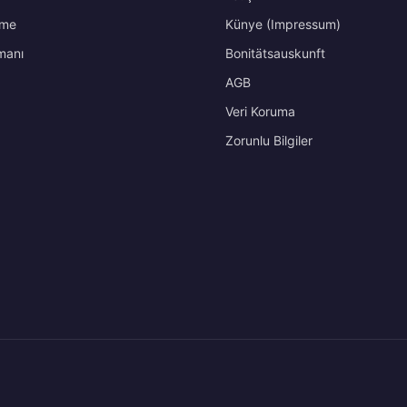
rme
Künye (Impressum)
manı
Bonitätsauskunft
AGB
Veri Koruma
Zorunlu Bilgiler