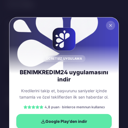
Zorunlu Bilgiler
HIZLI İŞLEM
Kredi Başvur
Kart Başvuru
Bize Yaz
ÜCRETSIZ UYGULAMA
Kariyer
BENIMKREDIM24 uygulamasını
indir
Çerezleri kabul ediyor musunuz?
Web sitemizi geliştirmek, kullanımı analiz etmek ve size
UYGULAMAMIZI INDIRIN
Kredilerini takip et, başvurunu saniyeler içinde
kişiselleştirilmiş içerik göstermek için çerezler
tamamla ve özel tekliflerden ilk sen haberdar ol.
App Store
Play Store
kullanıyoruz. Tercihlerinizi istediğiniz zaman
değiştirebilirsiniz.
4,8 puan · binlerce memnun kullanıcı
Google Play'den indir
Tümünü kabul et
©
2026
BENIMKREDIM24 GmbH ·
Tüm hakları saklıdır