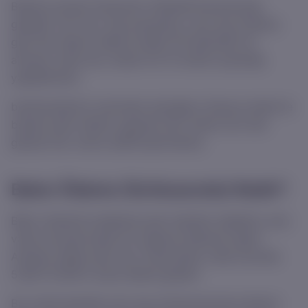
Bayide sunulan finansman (Händlerfinanzierung)
genelde 'sıfır faiz' diye pazarlanır, ama araç fiyatına
gizli faiz eklenir. Banka kredisi (Privatkredit) ile
alırsanız nakit alıcı olarak %5-10 indirim pazarlığı
yapabilirsiniz.
benimkredim24 üzerinden alacağınız ihtiyaç kredisi ile
bayide nakit ödeme yaparak hem indirim alır hem
gerçek faiz oranını şeffaf görürsünüz.
Balon Ödeme (Schlussrate) Nedir?
Balon ödemeli kredilerde aylık taksitler düşüktür, ama
vade sonunda büyük bir kapanış ödemesi yapılır.
Avantaj: düşük aylık yük. Dezavantaj: vade sonunda
5.000-15.000 € arası ödeme gerekir.
Bu model genelde yeni araç finansmanında kullanılır.