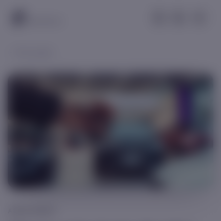
Tüm yazılar
ARABA KREDISI