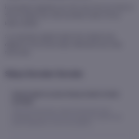
İyi bonitenli müşteriler için: Sıfır araç %4,5-6,5, ikinci el
%5,5-8 efektif faiz. Kötü bonitede oranlar %12'ye
kadar çıkabilir.
5 yıl üzerinde vadede toplam faiz maliyeti araç
değerinin %15-20'sine ulaşır. Mümkünse kısa vade
tercih edin.
Sıkça Sorulan Sorular
Araba kredisi mi yoksa ihtiyaç kredisi mi daha
avantajlı?
Çoğu durumda ihtiyaç kredisi (Privatkredit) daha
avantajlıdır çünkü aracı rehin tutmazsınız, bayide nakit
indirim alabilirsiniz ve faiz oranı şeffaftır.