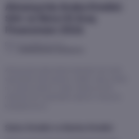
Almanya'da Araba Kredisi:
Sıfır ve İkinci El Araç
Finansmanı 2026
2026-05-08
7
dk okuma
·
Yazar
:
BENIMKREDIM24 Redaksiyonu
Almanya'da araba almak isteyenler için kredi
seçenekleri kafa karıştırıcı olabilir: satıcı kredisi
mi, banka kredisi mi, balon ödeme mi? Bu
rehberde tüm seçenekleri sade bir Türkçe ile
karşılaştırıyoruz.
Satıcı Kredisi vs Banka Kredisi